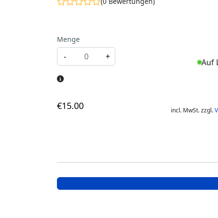
(0 Bewertungen)
Menge
-
+
Auf 
€
15
.00
incl. MwSt. zzgl.
V