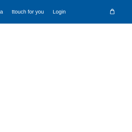
ma
ttouch for you
Login