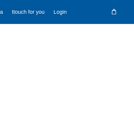
ma
ttouch for you
Login