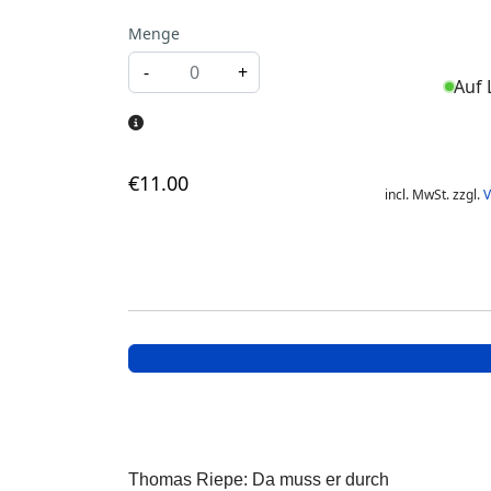
Menge
-
+
Auf 
€
11
.00
incl. MwSt. zzgl.
V
Thomas Riepe: Da muss er durch